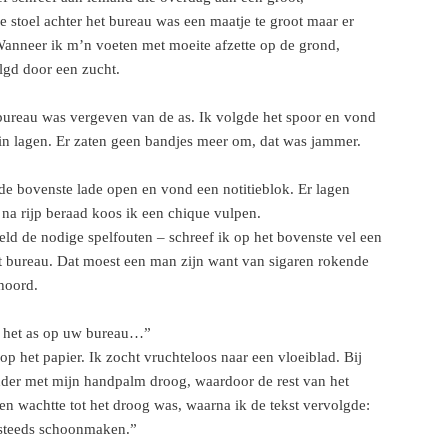
 stoel achter het bureau was een maatje te groot maar er
Wanneer ik m’n voeten met moeite afzette op de grond,
lgd door een zucht.
et bureau was vergeven van de as. Ik volgde het spoor en vond
in lagen. Er zaten geen bandjes meer om, dat was jammer.
de bovenste lade open en vond een notitieblok. Er lagen
na rijp beraad koos ik een chique vulpen.
feld de nodige spelfouten – schreef ik op het bovenste vel een
t bureau. Dat moest een man zijn want van sigaren rokende
hoord.
t het as op uw bureau…”
op het papier. Ik zocht vruchteloos naar een vloeiblad. Bij
dder met mijn handpalm droog, waardoor de rest van het
 en wachtte tot het droog was, waarna ik de tekst vervolgde:
steeds schoonmaken.”