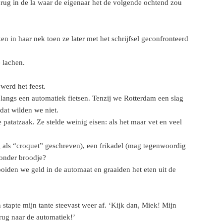
erug in de la waar de eigenaar het de volgende ochtend zou
n in haar nek toen ze later met het schrijfsel geconfronteerd
e lachen.
werd het feest.
angs een automatiek fietsen. Tenzij we Rotterdam een slag
dat wilden we niet.
e patatzaak. Ze stelde weinig eisen: als het maar vet en veel
als “croquet” geschreven), een frikadel (mag tegenwoordig
zonder broodje?
iden we geld in de automaat en graaiden het eten uit de
 stapte mijn tante steevast weer af. ‘Kijk dan, Miek! Mijn
erug naar de automatiek!’