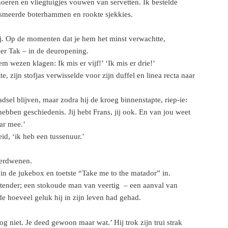
hoeren en vliegtuigjes vouwen van servetten. Ik bestelde
gesmeerde boterhammen en rookte sjekkies.
ij. Op de momenten dat je hem het minst verwachtte,
er Tak – in de deuropening.
m wezen klagen: Ik mis er vijf!’ ‘Ik mis er drie!’
e, zijn stofjas verwisselde voor zijn duffel en linea recta naar
aadsel blijven, maar zodra hij de kroeg binnenstapte, riep-ie:
e hebben geschiedenis. Jij hebt Frans, jij ook. En van jou weet
ar mee.’
eid, ‘ik heb een tussenuur.’
verdwenen.
 in de jukebox en toetste “Take me to the matador” in.
tender; een stokoude man van veertig – een aanval van
e hoeveel geluk hij in zijn leven had gehad.
nog niet. Je deed gewoon maar wat.’ Hij trok zijn trui strak