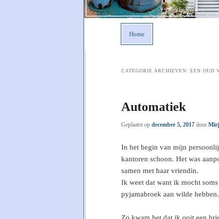
Hoofdmenu
Home
CATEGORIE ARCHIEVEN:
EEN OUD 
Automatiek
Geplaatst op
december 5, 2017
door
Mir
In het begin van mijn persoonli
kantoren schoon. Het was aanpo
samen met haar vriendin.
Ik weet dat want ik mocht soms
pyjamabroek aan wilde hebben.
Zo kwam het dat ik ooit een bri