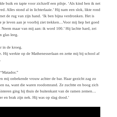
e buik en tapte voor zichzelf een pilsje. ‘Als kind ben ik net
ed. Alles stond al in lichterlaaie.’ Hij nam een slok, likte rond
met de rug van zijn hand. ‘Ik ben bijna verdronken. Het is
je leven aan je voorbij ziet trekken…Voor mij liep het goed
 Neem maar van mij aan: ik word 100.’ Hij lachte hard, zei
n glas leeg.
r in de kroeg.
. Hij werkte op de Mathenesserlaan en zette mij bij school af
.
 “Matador.”
en mij onbekende vrouw achter de bar. Haar gezicht zag zo
gen na, want die waren roodomrand. Ze zuchtte en boog zich
‘Gisteren ging hij thuis de buitenkant van de ramen zemen…
r en brak zijn nek. Hij was op slag dood.’