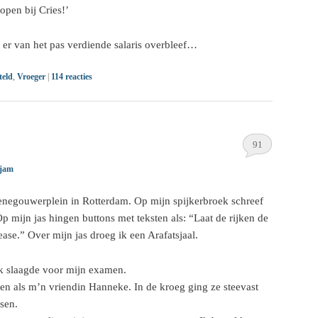
open bij Cries!’
l er van het pas verdiende salaris overbleef…
teld
,
Vroeger
|
114
reacties
91
jam
negouwerplein in Rotterdam. Op mijn spijkerbroek schreef
 mijn jas hingen buttons met teksten als: “Laat de rijken de
ease.” Over mijn jas droeg ik een Arafatsjaal.
ik slaagde voor mijn examen.
en als m’n vriendin Hanneke. In de kroeg ging ze steevast
sen.