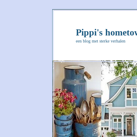
Spring
Spring
naar
naar
de
de
Pippi's homet
primaire
secundaire
een blog met sterke verhalen
inhoud
inhoud