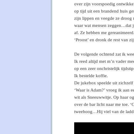
over zijn voorspoedig ontwikkeld
op tijd uit een brandend huis ger
zijn lippen en veegde ze droog 
waar wat mensen zeggen…dat je 
af. Ze hebben me gereanimeerd.
‘Proost’ en dronk de rest van zij
De volgende ochtend zat ik wee
Ik reed altijd met m’n vader mee
op een zeer onchristelijk tijdstip
Ik bestelde koffie.
De jukebox speelde uit zichzelf
‘Waar is Adam?’ vroeg ik aan e
wit als Sneeuwwitje. Op haar o
over de bar licht naar me toe. 
tweehoog…Hij viel van de ladde