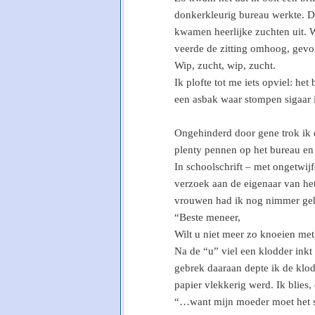
donkerkleurig bureau werkte. De
kwamen heerlijke zuchten uit. 
veerde de zitting omhoog, gevo
Wip, zucht, wip, zucht.
Ik plofte tot me iets opviel: h
een asbak waar stompen sigaar 
Ongehinderd door gene trok ik 
plenty pennen op het bureau en 
In schoolschrift – met ongetwij
verzoek aan de eigenaar van he
vrouwen had ik nog nimmer ge
“Beste meneer,
Wilt u niet meer zo knoeien me
Na de “u” viel een klodder inkt 
gebrek daaraan depte ik de klo
papier vlekkerig werd. Ik blies,
“…want mijn moeder moet het 