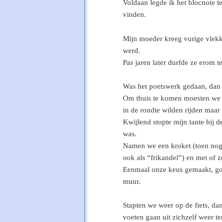
Voldaan legde ik het blocnote t
vinden.
Mijn moeder kreeg vurige vlekke
werd.
Pas jaren later durfde ze erom t
Was het poetswerk gedaan, dan 
Om thuis te komen moesten we l
in de rondte wilden rijden maar 
Kwijlend stopte mijn tante bij d
was.
Namen we een kroket (toen nog 
ook als “frikandel”) en met of 
Eenmaal onze keus gemaakt, goo
muur.
Stapten we weer op de fiets, dan
voeten gaan uit zichzelf weer t