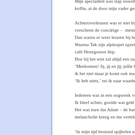
Mijn specialiteit was slap ouwe
koffie, at de door mijn vader 
Achteroverleunen was er niet b
verscheen de conciërge – mene
Dan waren er weer leraren bij he
Waarna Tak zijn alpinopet opzett
café Henegouwe liep.
Hoe hij het wist zal altijd een r
‘Meekomen! Jij, jij en jij; julli
ik het niet maar je komt ook ma
‘Ik heb niets,’ zei ik naar waarh
Iedereen was in een oogwenk 
Ik bleef achter, gooide wat geld
Het was toen dat Adam – de bar
melancholie kreeg en me verteld
‘In mijn tijd bestond spijbelen 