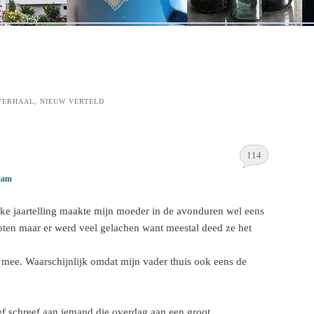
VERHAAL, NIEUW VERTELD
114
jam
jke jaartelling maakte mijn moeder in de avonduren wel eens
ten maar er werd veel gelachen want meestal deed ze het
 mee. Waarschijnlijk omdat mijn vader thuis ook eens de
ef schreef aan iemand die overdag aan een groot,